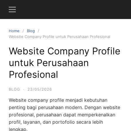
S
k
i
p
Home
Blog
t
Website Company Profile untuk Perusahaan Profesional
o
c
Website Company Profile
o
untuk Perusahaan
n
t
Profesional
e
n
BLOG
·
23/05/2026
t
Website company profile menjadi kebutuhan
penting bagi perusahaan modern. Dengan website
profesional, perusahaan dapat memperkenalkan
profil, layanan, dan portofolio secara lebih
lengkap.