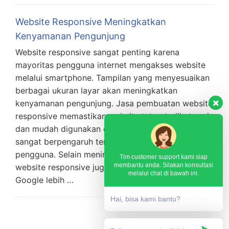
Website Responsive Meningkatkan
Kenyamanan Pengunjung
Website responsive sangat penting karena
mayoritas pengguna internet mengakses website
melalui smartphone. Tampilan yang menyesuaikan
berbagai ukuran layar akan meningkatkan
kenyamanan pengunjung. Jasa pembuatan website
responsive memastikan website tetap terlihat rapi
dan mudah digunakan di semua perangkat. Hal ini
sangat berpengaruh terhadap pengalaman
pengguna. Selain meningkatkan kenyamanan,
Tim customer support kami siap
membantu anda. Silakan konsultasi
website responsive juga mendukung optimasi SEO.
melalui chat di bawah ini.
Google lebih …
Hai, bisa kami bantu?