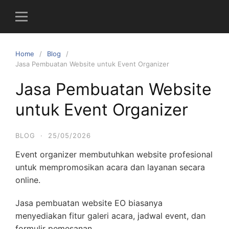
S
k
i
p
Home
Blog
t
Jasa Pembuatan Website untuk Event Organizer
o
c
Jasa Pembuatan Website
o
untuk Event Organizer
n
t
e
BLOG
·
25/05/2026
n
Event organizer membutuhkan website profesional
t
untuk mempromosikan acara dan layanan secara
online.
Jasa pembuatan website EO biasanya
menyediakan fitur galeri acara, jadwal event, dan
formulir pemesanan.