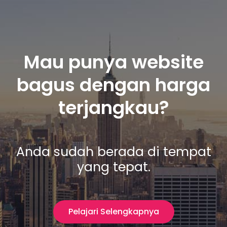
S
k
i
p
Mau punya website
t
o
bagus dengan harga
c
o
terjangkau?
n
t
e
n
Anda sudah berada di tempat
t
yang tepat.
Pelajari Selengkapnya