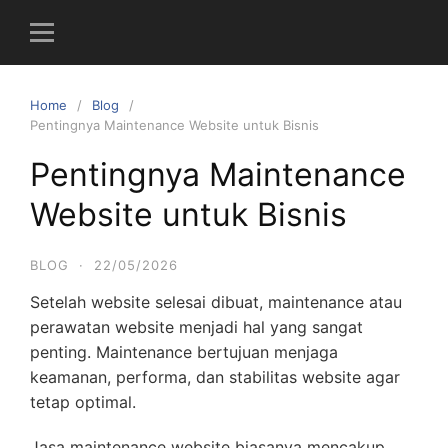
S
k
i
p
Home
Blog
t
Pentingnya Maintenance Website untuk Bisnis
o
c
Pentingnya Maintenance
o
Website untuk Bisnis
n
t
e
BLOG
·
22/05/2026
n
Setelah website selesai dibuat, maintenance atau
t
perawatan website menjadi hal yang sangat
penting. Maintenance bertujuan menjaga
keamanan, performa, dan stabilitas website agar
tetap optimal.
Jasa maintenance website biasanya mencakup