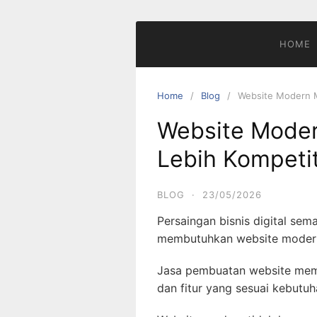
S
k
i
HOME
p
t
o
Home
Blog
Website Modern M
c
Website Moder
o
n
Lebih Kompetit
t
e
BLOG
·
23/05/2026
n
t
Persaingan bisnis digital sem
membutuhkan website modern 
Jasa pembuatan website memb
dan fitur yang sesuai kebutuh