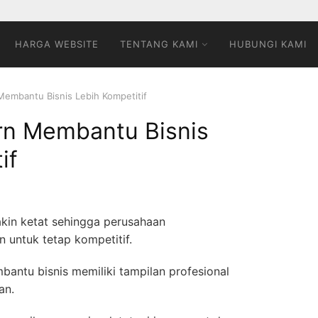
HARGA WEBSITE
TENTANG KAMI
HUBUNGI KAMI
embantu Bisnis Lebih Kompetitif
n Membantu Bisnis
if
akin ketat sehingga perusahaan
untuk tetap kompetitif.
antu bisnis memiliki tampilan profesional
an.