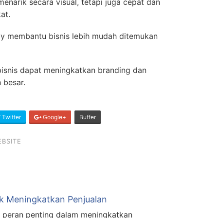
enarik secara visual, tetapi juga cepat dan
at.
ndly membantu bisnis lebih mudah ditemukan
bisnis dapat meningkatkan branding dan
 besar.
Twitter
Google+
Buffer
BSITE
uk Meningkatkan Penjualan
i peran penting dalam meningkatkan