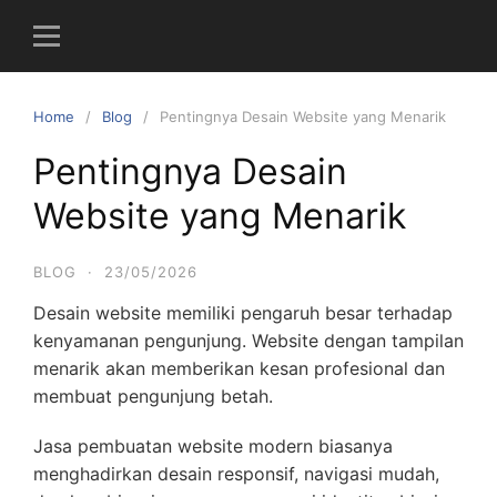
S
k
i
p
Home
Blog
Pentingnya Desain Website yang Menarik
t
o
Pentingnya Desain
c
Website yang Menarik
o
n
t
BLOG
·
23/05/2026
e
Desain website memiliki pengaruh besar terhadap
n
kenyamanan pengunjung. Website dengan tampilan
t
menarik akan memberikan kesan profesional dan
membuat pengunjung betah.
Jasa pembuatan website modern biasanya
menghadirkan desain responsif, navigasi mudah,