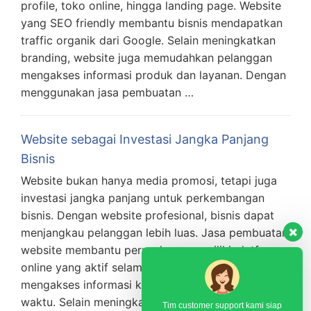
profile, toko online, hingga landing page. Website
yang SEO friendly membantu bisnis mendapatkan
traffic organik dari Google. Selain meningkatkan
branding, website juga memudahkan pelanggan
mengakses informasi produk dan layanan. Dengan
menggunakan jasa pembuatan …
Website sebagai Investasi Jangka Panjang
Bisnis
Website bukan hanya media promosi, tetapi juga
investasi jangka panjang untuk perkembangan
bisnis. Dengan website profesional, bisnis dapat
menjangkau pelanggan lebih luas. Jasa pembuatan
website membantu perusahaan memiliki platform
online yang aktif selama 24 jam. Pelanggan dapat
mengakses informasi kapan saja tanpa batas
waktu. Selain meningkatkan branding, website juga
Tim customer support kami siap