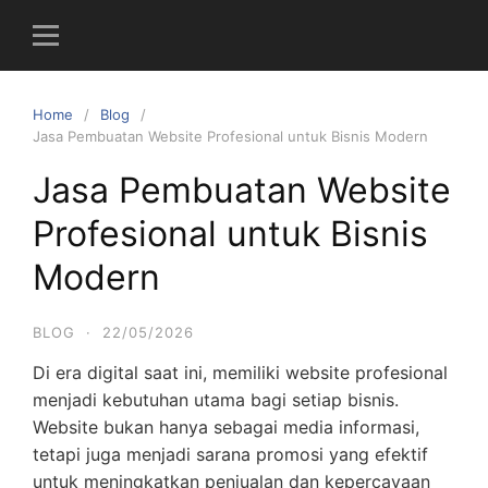
S
k
i
p
Home
Blog
t
Jasa Pembuatan Website Profesional untuk Bisnis Modern
o
c
Jasa Pembuatan Website
o
Profesional untuk Bisnis
n
t
Modern
e
n
BLOG
·
22/05/2026
t
Di era digital saat ini, memiliki website profesional
menjadi kebutuhan utama bagi setiap bisnis.
Website bukan hanya sebagai media informasi,
tetapi juga menjadi sarana promosi yang efektif
untuk meningkatkan penjualan dan kepercayaan