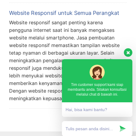
Website Responsif untuk Semua Perangkat
Website responsif sangat penting karena
pengguna internet saat ini banyak mengakses
website melalui smartphone. Jasa pembuatan
website responsif memastikan tampilan website
tetap nyaman di berbagai ukuran layar. Selain
meningkatkan pengalaman pengguna, website
responsif juga mendukung optimasi SEO. Google
lebih menyukai website mobile friendly karena
memberikan kenyamanan bagi pengunjung.
Tim customer support kami siap
membantu anda. Silakan konsultasi
Dengan website responsif, bisnis dapat
melalui chat di bawah ini.
meningkatkan kepuasan …
Hai, bisa kami bantu?