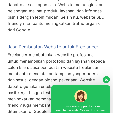
dapat diakses kapan saja. Website memungkinkan
pelanggan melihat produk, layanan, dan informasi
bisnis dengan lebih mudah. Selain itu, website SEO
friendly membantu meningkatkan traffic organik
dari Google. …
Jasa Pembuatan Website untuk Freelancer
Freelancer membutuhkan website profesional
untuk menampilkan portofolio dan layanan kepada
calon klien. Jasa pembuatan website freelancer
membantu menciptakan tampilan yang modern
dan sesuai dengan bidang pekerjaan. Website
dapat digunakan untuk menampilkan pengalaman,
hasil kerja, hingga testimoni klien. Selain
meningkatkan personal branding, website SEO
friendly juga membantu freelancer lebih mudah
Tim customer support kami siap
membantu anda. Silakan konsultasi
ditemukan di Google. Dengan website profesional,