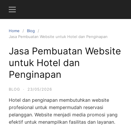
S
k
i
p
Home
Blog
t
Jasa Pembuatan Website untuk Hotel dan Penginapan
o
c
Jasa Pembuatan Website
o
untuk Hotel dan
n
t
Penginapan
e
n
BLOG
·
23/05/2026
t
Hotel dan penginapan membutuhkan website
profesional untuk mempermudah reservasi
pelanggan. Website menjadi media promosi yang
efektif untuk menampilkan fasilitas dan layanan.